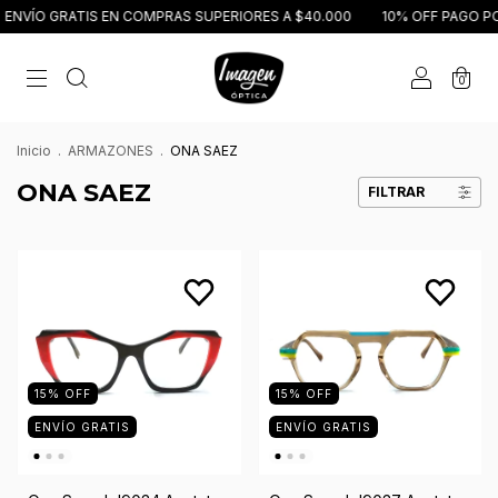
ENVÍO GRATIS EN COMPRAS SUPERIORES A $40.000
10% OFF PAGO PO
0
Inicio
.
ARMAZONES
.
ONA SAEZ
ONA SAEZ
FILTRAR
15
%
OFF
15
%
OFF
ENVÍO GRATIS
ENVÍO GRATIS