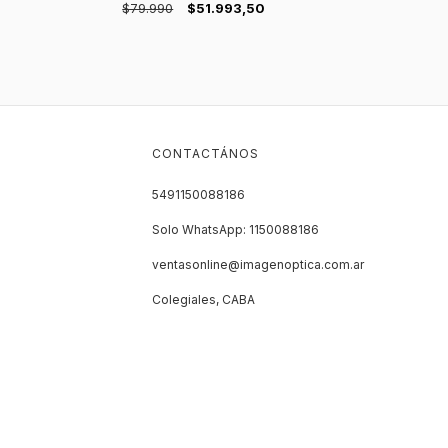
$79.990
$51.993,50
CONTACTÁNOS
5491150088186
Solo WhatsApp: 1150088186
ventasonline@imagenoptica.com.ar
Colegiales, CABA