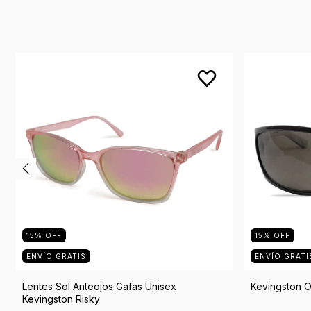
15
%
OFF
15
%
OFF
ENVÍO GRATIS
ENVÍO GRATI
Lentes Sol Anteojos Gafas Unisex
Kevingston O
Kevingston Risky