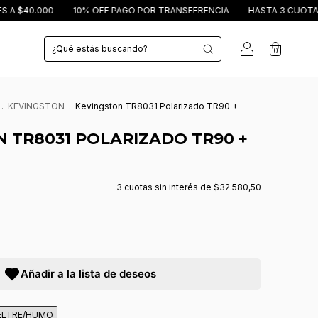
0.000
10% OFF PAGO POR TRANSFERENCIA
HASTA 3 CUOTAS SIN I
0
.
KEVINGSTON
.
Kevingston TR8031 Polarizado TR90 +
 TR8031 POLARIZADO TR90 +
3
cuotas sin interés de
$32.580,50
Añadir a la lista de deseos
ELTRE/HUMO