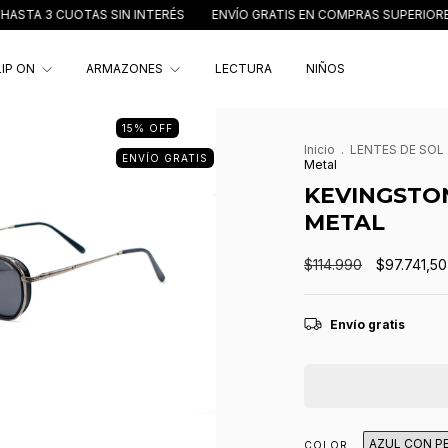
3 CUOTAS SIN INTERÉS
ENVÍO GRATIS EN COMPRAS SUPERIORES A $4
LIP ON
ARMAZONES
LECTURA
NIÑOS
15
%
OFF
Inicio
.
LENTES DE SOL
ENVÍO GRATIS
Metal
KEVINGSTON
METAL
$114.990
$97.741,50
Envío gratis
AZUL CON P
COLOR