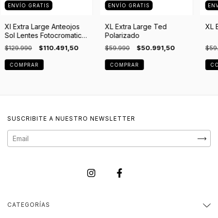
ENVÍO GRATIS
ENVÍO GRATIS
EN
Xl Extra Large Anteojos
XL Extra Large Ted
XL 
Sol Lentes Fotocromatico
Polarizado
Clubmaster
$129.990
$110.491,50
$59.990
$50.991,50
$59
COMPRAR
COMPRAR
C
SUSCRIBITE A NUESTRO NEWSLETTER
CATEGORÍAS